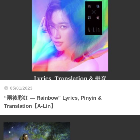
05/01/2023
“雨後彩虹 — Rainbow” Lyrics, Pinyin &
Translation【A-Lin】