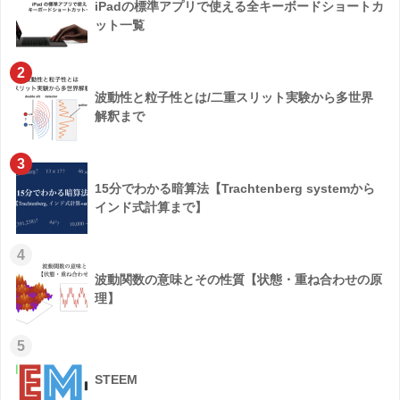
iPadの標準アプリで使える全キーボードショートカ
ット一覧
2
波動性と粒子性とは/二重スリット実験から多世界
解釈まで
3
15分でわかる暗算法【Trachtenberg systemから
インド式計算まで】
4
波動関数の意味とその性質【状態・重ね合わせの原
理】
5
STEEM